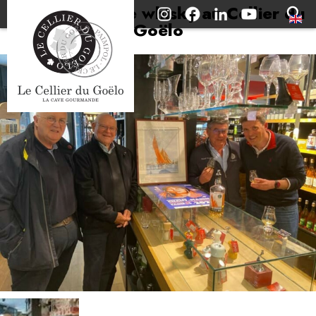
Dégustation de whisky au Cellier du
Goëlo